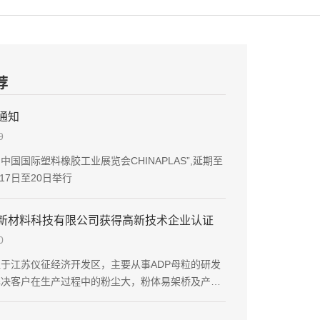
荐
通知
9
中国国际塑料橡胶工业展览会CHINAPLAS”,延期至
月17日至20日举行
新材料科技有限公司获得高新技术企业认证
0
于江苏仪征经济开发区，主要从事ADP母粒的研发
解决客户在生产过程中的粉尘大，粉体易架桥及产量
，为客户提供综合无卤阻燃解决方案。